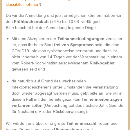
klassik/teilnehmer/
).
Da wir die Anmeldung erst jetzt ermöglichen können, haben wir
den
Frühbucherrabatt
(74 €) bis 10.08. verlängert.
Bitte beachtet bei der Anmeldung folgende Dinge:
Mit dem Akzeptieren der
Teilnahmebedingungen
versichert
ihr, dass ihr beim Start
frei von Symptomen
seid, die eine
COVID19-Infektion typischerweise hervorruft und dass ihr
nicht innerhalb von 14 Tagen vor der Veranstaltung in einem
vom Robert-Koch-Institut ausgewiesenem
Risikogebiet
gewesen seid und
da natürlich auf Grund des wechselnden
Infektionsgeschehens unter Umständen die Veranstaltung
doch wieder abgesagt werden muss, gebt bitte an, wie wir in
diesem Fall mit den bereits gezahlten
Teilnehmerbeiträgen
verfahren
sollen (Umbuchung auf das nächste Jahr, Spende
für Nachami e.V. oder Rücküberweisung).
Wir würden uns über eine große
Teilnehmerzahl
freuen und
haben für euch noch eine
Überraschung
parat: