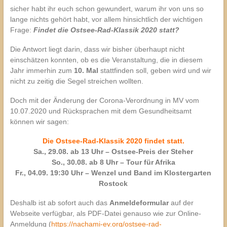
sicher habt ihr euch schon gewundert, warum ihr von uns so
lange nichts gehört habt, vor allem hinsichtlich der wichtigen
Frage:
Findet die Ostsee-Rad-Klassik 2020 statt?
Die Antwort liegt darin, dass wir bisher überhaupt nicht
einschätzen konnten, ob es die Veranstaltung, die in diesem
Jahr immerhin zum
10. Mal
stattfinden soll, geben wird und wir
nicht zu zeitig die Segel streichen wollten.
Doch mit der Änderung der Corona-Verordnung in MV vom
10.07.2020 und Rücksprachen mit dem Gesundheitsamt
können wir sagen:
Die Ostsee-Rad-Klassik 2020 findet statt.
Sa., 29.08. ab 13 Uhr – Ostsee-Preis der Steher
So., 30.08. ab 8 Uhr – Tour für Afrika
Fr., 04.09. 19:30 Uhr – Wenzel und Band im Klostergarten
Rostock
Deshalb ist ab sofort auch das
Anmeldeformular
auf der
Webseite verfügbar, als PDF-Datei genauso wie zur Online-
Anmeldung (
https://nachami-ev.org/ostsee-rad-