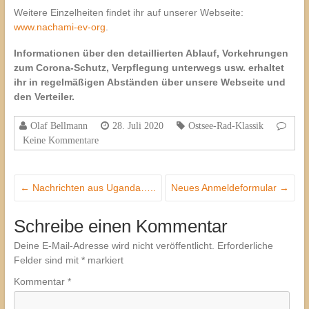
Weitere Einzelheiten findet ihr auf unserer Webseite:
www.nachami-ev-org
.
Informationen
ü
ber den detaillierten Ablauf, Vorkehrungen
zum Corona-Schutz, Verpflegung unterwegs usw. erhaltet
ihr in regelm
äß
igen Abst
ä
nden
ü
ber unsere Webseite und
den Verteiler.
Olaf Bellmann
28. Juli 2020
Ostsee-Rad-Klassik
Keine Kommentare
←
Nachrichten aus Uganda…..
Neues Anmeldeformular
→
Schreibe einen Kommentar
Deine E-Mail-Adresse wird nicht veröffentlicht.
Erforderliche
Felder sind mit
*
markiert
Kommentar
*