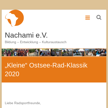
Zum
Inhalt
springen
Nachami e.V.
Bildung – Entwicklung – Kulturaustausch
„Kleine“ Ostsee-Rad-Klassik
2020
Liebe Radsportfreunde,