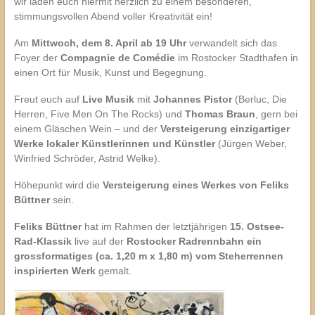
wir laden euch hiermit herzlich zu einem besonderen,
stimmungsvollen Abend voller Kreativität ein!
Am
Mittwoch, dem 8. April ab 19 Uhr
verwandelt sich das
Foyer der
Compagnie de Comédie
im Rostocker Stadthafen in
einen Ort für Musik, Kunst und Begegnung.
Freut euch auf
Live Musik
mit
Johannes Pistor
(Berluc, Die
Herren, Five Men On The Rocks) und
Thomas Braun
, gern bei
einem Gläschen Wein – und der
Versteigerung einzigartiger
Werke lokaler Künstlerinnen und Künstler
(Jürgen Weber,
Winfried Schröder, Astrid Welke).
Höhepunkt wird die
Versteigerung eines Werkes von Feliks
Büttner
sein.
Feliks Büttner
hat im Rahmen der letztjährigen
15. Ostsee-
Rad-Klassik
live auf der
Rostocker Radrennbahn ein
grossformatiges (ca. 1,20 m x 1,80 m) vom Steherrennen
inspirierten Werk
gemalt.