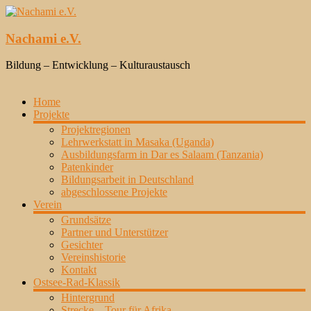
Zum
Inhalt
springen
Nachami e.V.
Bildung – Entwicklung – Kulturaustausch
Home
Projekte
Projektregionen
Lehrwerkstatt in Masaka (Uganda)
Ausbildungsfarm in Dar es Salaam (Tanzania)
Patenkinder
Bildungsarbeit in Deutschland
abgeschlossene Projekte
Verein
Grundsätze
Partner und Unterstützer
Gesichter
Vereinshistorie
Kontakt
Ostsee-Rad-Klassik
Hintergrund
Strecke – Tour für Afrika