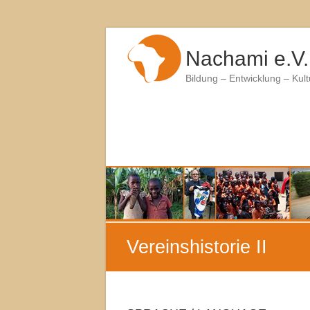
Zum
Inhalt
Nachami e.V.
springen
Bildung – Entwicklung – Kul
Vereinshistorie II