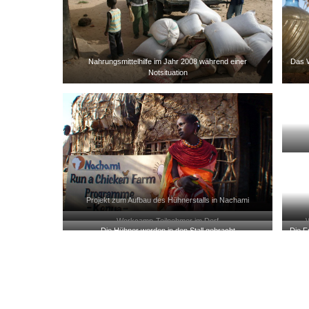
Nahrungsmittelhilfe im Jahr 2008 während einer
Das W
Notsituation
Projekt zum Aufbau des Hühnerstalls in Nachami
Workcamp-Teilnehmer im Dorf
Die Hühner werden in den Stall gebracht
Die F